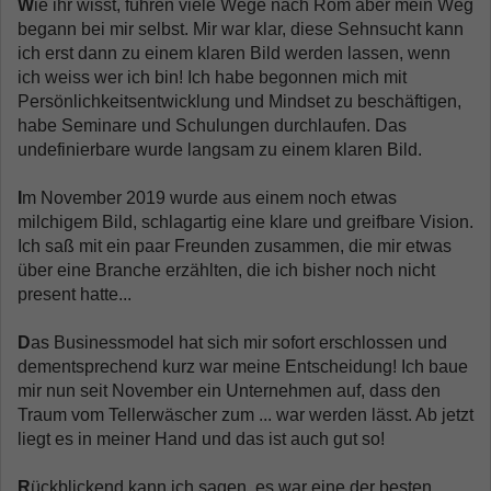
W
ie ihr wisst, führen viele Wege nach Rom aber mein Weg
begann bei mir selbst. Mir war klar, diese Sehnsucht kann
ich erst dann zu einem klaren Bild werden lassen, wenn
ich weiss wer ich bin! Ich habe begonnen mich mit
Persönlichkeitsentwicklung und Mindset zu beschäftigen,
habe Seminare und Schulungen durchlaufen. Das
undefinierbare wurde langsam zu einem klaren Bild.
I
m November 2019 wurde aus einem noch etwas
milchigem Bild, schlagartig eine klare und greifbare Vision.
Ich saß mit ein paar Freunden zusammen, die mir etwas
über eine Branche erzählten, die ich bisher noch nicht
present hatte...
D
as Businessmodel hat sich mir sofort erschlossen und
dementsprechend kurz war meine Entscheidung! Ich baue
mir nun seit November ein Unternehmen auf, dass den
Traum vom Tellerwäscher zum ... war werden lässt. Ab jetzt
liegt es in meiner Hand und das ist auch gut so!
R
ückblickend kann ich sagen, es war eine der besten